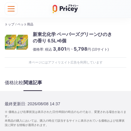
トップ
/
ペット用品
新東北化学 ペーパーズグリーンひのき
の香り 6.5L×6個
3,801
5,798
価格帯:
税込
円 ~
円
(10サイト)
本ページにはアフィリエイト広告を利用しています
価格比較
関連記事
最終更新日:
2026/08/08 14:37
※ 価格および在庫状況は表示された日付/時刻の時点のものであり、変更される場合がありま
す。
本商品の購入においては、購入の時点で該当するサイトに表示されている価格および在庫状
況に関する情報が適用されます。