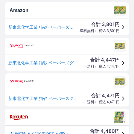
Amazon
3,801
合計
円
新東北化学工業 猫砂 ペーパーズグリーンひのきの香り 6.5L×6個 (ケース販売)
（
送料無料
） 税込
3,801
円
4,447
合計
円
新東北化学工業 猫砂 ペーパーズグリーンひのきの香り 6.5L×6個 (ケース販売)
（
+送料
） 税込
4,447
円
4,471
合計
円
新東北化学工業 猫砂 ペーパーズグリーンひのきの香り 6.5L×6個 (ケース販売)
（
+送料
） 税込
4,471
円
4,480
合計
円
【LINE追加で500円OFF|お買い物が保護犬猫支援】FOR CAT[フォーキャット] ペーパーズグリーン 6個セット / 無香料 せっけんの香り ひのきの香り / 紙（パルプ） 濡れると色が変わって分かりやすい 国産猫砂 紙砂 新東北化学工業 燃やせる 流せる