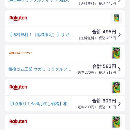
（
送料無料
） 税込
440
円
495
合計
円
【送料無料！（地域限定）】サガミ ミラクルフィット 5個
（
送料無料
） 税込
495
円
583
合計
円
相模ゴム工業 サガミ ミラクルフィット コンドーム 5個入【3個までメール便、他商品と同梱不可】
（
送料270円
） 税込
313
円
609
合計
円
【1点限り！令和お試し価格】相模ゴム工業 ミラクルフィット (5個入)（4974234020997）※パッケージ変更の場合あり
（
送料299円
） 税込
310
円