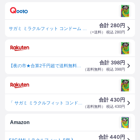
280
合計
円
サガミ ミラクルフィット コンドーム ５個入
（
+送料
） 税込
280
円
398
合計
円
【夜の市★合算2千円超で送料無料対象】相模ゴム工業 ミラクルフィット (5個入)(4974234020997)※パッケージ変更の場合あり
（
送料無料
） 税込
398
円
430
合計
円
「 サガミ ミラクルフィット コンドーム 5個入 」 【 送料無料 】 【 楽天 月間MVP & 月間優良ショップ ダブル受賞店 】
（
送料無料
） 税込
430
円
Amazon
440
合計
円
SAGAMI ミラクルフィット 5個入