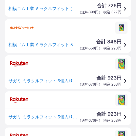
726
合計
円
相模ゴム工業 ミラクルフィット (5個入)（4974234020997）※パッケージ変更の場合あり
（
送料399円
） 税込
327
円
848
合計
円
相模ゴム工業 ミラクルフィット 5コ入 返品種別A
（
送料550円
） 税込
298
円
923
合計
円
サガミ ミラクルフィット 5個入り コンドーム 【正規品】【mor】コンドーム【k】【ご注文後発送までに1週間前後頂戴する場合がございます】
（
送料670円
） 税込
253
円
923
合計
円
サガミ ミラクルフィット 5個入り コンドーム 【正規品】【mor】コンドーム【k】【ご注文後発送までに1週間前後頂戴する場合がございます】
（
送料670円
） 税込
253
円