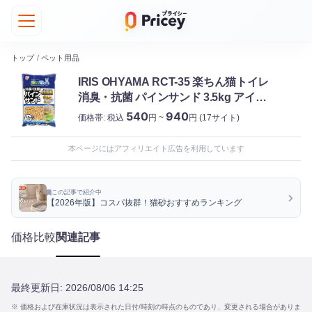
トップ
/
ペット用品
IRIS OHYAMA RCT-35 楽ちん猫トイレ
消臭・抗菌 パインサンド 3.5kg アイリ
スオーヤマ
540
940
価格帯:
税込
円 ~
円
(17サイト)
本ページにはアフィリエイト広告を利用しています
この記事で紹介中
【2026年版】コスパ抜群！猫砂おすすめランキング
価格比較
関連記事
最終更新日:
2026/08/06 14:25
※ 価格および在庫状況は表示された日付/時刻の時点のものであり、変更される場合がありま