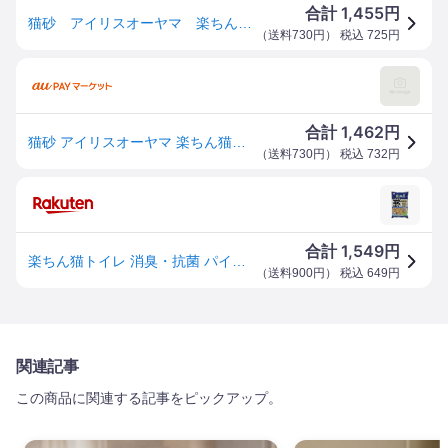
1,455
合計
円
猫砂 アイリスオーヤマ 楽ちん猫トイレ 消臭・抗菌 パインサンド 3．5kg RCT−35 お一人様6点限り 関東当日便
（
送料730円
） 税込
725
円
1,462
合計
円
猫砂 アイリスオーヤマ 楽ちん猫トイレ 消臭・抗菌 パインサンド 3.5kg RCT−35 お一人様6点限り (猫 トイレ)
（
送料730円
） 税込
732
円
1,549
合計
円
楽ちん猫トイレ 消臭・抗菌 パインサンド 310*450*45mm RCT-35
（
送料900円
） 税込
649
円
関連記事
この商品に関連する記事をピックアップ。