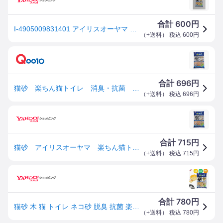
600
合計
円
I-4905009831401 アイリスオーヤマ 楽ちん猫トイレ 消臭・抗菌 パインサンド
（
+送料
） 税込
600
円
696
合計
円
猫砂 楽ちん猫トイレ 消臭・抗菌 パインサンド ３．５ｋｇ ＲＣＴ－３５ お一人様６点限り ＣＲＣ30―14―60―99―00
（
+送料
） 税込
696
円
715
合計
円
猫砂 アイリスオーヤマ 楽ちん猫トイレ 消臭・抗菌 パインサンド ３．５ｋｇ ＲＣＴ−３５ お一人様６点限り
（
+送料
） 税込
715
円
780
合計
円
猫砂 木 猫 トイレ ネコ砂 脱臭 抗菌 楽ちん猫トイレ用 アイリスオーヤマ 猫トイレ ネコ砂 木の猫砂 抗菌パインサンド 3.5kg RCT-35
（
+送料
） 税込
780
円