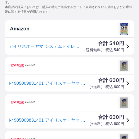
す。
本商品の購入においては、購入の時点で該当するサイトに表示されている価格および在庫状
況に関する情報が適用されます。
Amazon
540
合計
円
アイリスオーヤマ システムトイレ用 楽ちん猫トイレ 消臭・抗菌 パインサンド 3.5kg
（
送料無料
） 税込
540
円
600
合計
円
I-4905009831401 アイリスオーヤマ 楽ちん猫トイレ 消臭・抗菌 パインサンド
（
+送料
） 税込
600
円
600
合計
円
I-4905009831401 アイリスオーヤマ 楽ちん猫トイレ 消臭・抗菌 パインサンド
（
+送料
） 税込
600
円