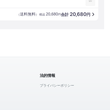
20,680
送料無料
20,680
合計
円
（
） 税込
円
法的情報
プライバシーポリシー
て