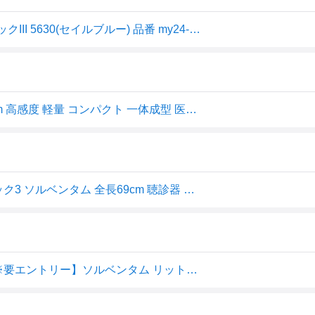
★ポイント最大16倍★【送料無料】-リットマン クラシックIII 5630(セイルブルー) 品番 my24-9398-09-- 1入り-【MY医科器機】JAN 4550309131517
リットマン 聴診器 クラッシック3 ソルベンタム 全長69cm 高感度 軽量 コンパクト 一体成型 医療機器届出番号:13B1X
【エントリーポイント5倍】リットマン 聴診器 クラッシック3 ソルベンタム 全長69cm 聴診器 軽量 コンパクト一体成型 ステソスコープ 成人 小児
【8/4~11限定！お気に入り登録でポイントプレゼント！※要エントリー】ソルベンタム リットマン 聴診器 クラシックIII 5630(セイルブルー)