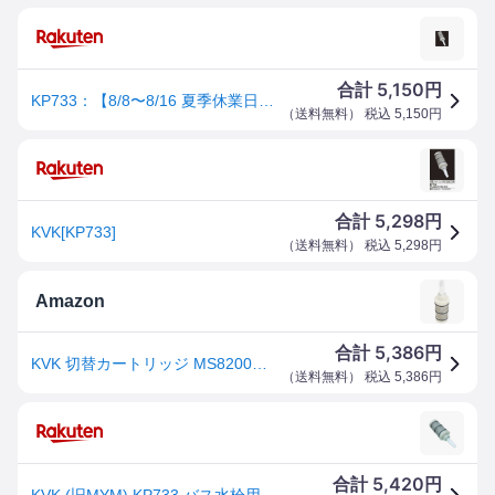
5,150
合計
円
KP733：【8/8〜8/16 夏季休業日】￥3,980以上送料無料 KVK(旧MYM)《在庫あり》切替カートリッジ
（
送料無料
） 税込
5,150
円
5,298
合計
円
KVK[KP733]
（
送料無料
） 税込
5,298
円
Amazon
5,386
合計
円
KVK 切替カートリッジ MS8200用切替弁・止水弁カートリッジ ケーブイケー KP733
（
送料無料
） 税込
5,386
円
5,420
合計
円
KVK (旧MYM) KP733 バス水栓用切替カートリッジ