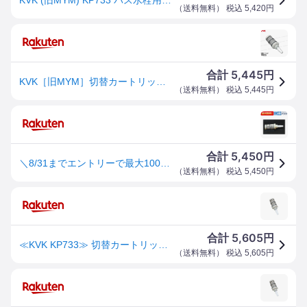
（
送料無料
） 税込
5,420
円
5,445
合計
円
KVK［旧MYM］切替カートリッジ KP733（MS8200シリーズ等用）バスシャワー水栓用 浴室水栓 構造部品 補修部品・オプションパーツ 旧MYM純正部品
（
送料無料
） 税込
5,445
円
5,450
合計
円
＼8/31までエントリーで最大100%Pバック／【翌日配達】 在庫あり[KP733]KVK切替カートリッジ MS8200用切替弁・止水弁カートリッジ ケーブイケー
（
送料無料
） 税込
5,450
円
5,605
合計
円
≪KVK KP733≫ 切替カートリッジMC(S)8200用 旧MYM製 MC(S)8200・MC(S)8309タイプ ■【定形外郵便発送】
（
送料無料
） 税込
5,605
円