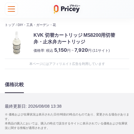
トップ
/
DIY・工具・ガーデン・花
KVK 切替カートリッジ MS8200用切替
弁・止水弁カートリッジ
5,150
7,920
価格帯:
税込
円 ~
円
(11サイト)
本ページにはアフィリエイト広告を利用しています
価格比較
最終更新日:
2026/08/08 13:38
※ 価格および在庫状況は表示された日付/時刻の時点のものであり、変更される場合がありま
す。
本商品の購入においては、購入の時点で該当するサイトに表示されている価格および在庫状
況に関する情報が適用されます。