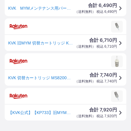
6,490
合計
円
KVK MYMメンテナンス用パーツ 切替カートリッジMC（S）8200用 KP733 【CP】
（
送料無料
） 税込
6,490
円
6,710
合計
円
KVK 旧MYM 切替カートリッジ KP733（MS8200シリーズ等用）
（
送料無料
） 税込
6,710
円
7,740
合計
円
KVK 切替カートリッジ MS8200用切替弁・止水弁カートリッジ ケーブイケー KP733
（
送料無料
） 税込
7,740
円
7,920
合計
円
【KVK公式】【KP733】旧MYMバス水栓用切替カートリッジ
（
送料無料
） 税込
7,920
円