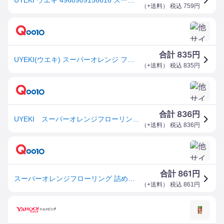
（
+送料
） 税込
759
円
835
合計
円
UYEKI(ウエキ) スーパーオレンジ フローリング (詰め替え用)350mL
（
+送料
） 税込
835
円
836
合計
円
UYEKI スーパーオレンジフローリング用 詰替350ml
（
+送料
） 税込
836
円
861
合計
円
スーパーオレンジフローリング 詰め替え用 350ml
（
+送料
） 税込
861
円