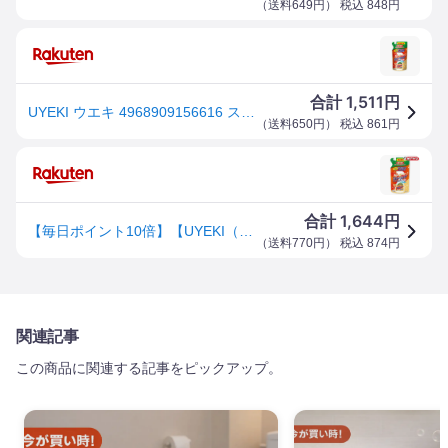
（
送料649円
） 税込
848
円
1,511
合計
円
UYEKI ウエキ 4968909156616 スーパーオレンジ フローリング 詰め替え用 350mL
（
送料650円
） 税込
861
円
1,644
合計
円
【毎日ポイント10倍】【UYEKI（ウエキ）】スーパーオレンジ フローリング用 詰め替え用 350mL ※お取り寄せ商品
（
送料770円
） 税込
874
円
関連記事
この商品に関連する記事をピックアップ。