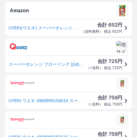
Amazon
652
合計
円
UYEKI(ウエキ) スーパーオレンジ フローリング 洗浄・防汚・消臭除菌の効果 すべりにくい成分配合 詰替 350mL
（
送料無料
） 税込
652
円
725
合計
円
スーパーオレンジ フローリング 詰め替え用 350ml
（
+送料
） 税込
725
円
759
合計
円
UYEKI ウエキ 4968909156616 スーパーオレンジ フローリング 詰め替え用 350mL
（
+送料
） 税込
759
円
759
合計
円
UYEKI ウエキ 4968909156616 スーパーオレンジ フローリング 詰め替え用 350mL