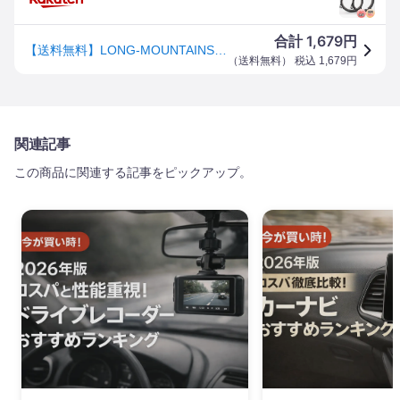
1,679
合計
円
【送料無料】LONG-MOUNTAINS インナーバッフル 自動車 ”日産 トヨタ” 車用 スピーカー スペーサー
（
送料無料
） 税込
1,679
円
関連記事
この商品に関連する記事をピックアップ。