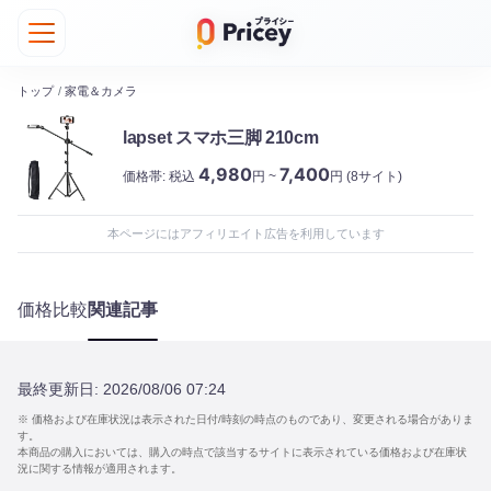
トップ
/
家電＆カメラ
lapset スマホ三脚 210cm
4,980
7,400
価格帯:
税込
円 ~
円
(8サイト)
本ページにはアフィリエイト広告を利用しています
価格比較
関連記事
最終更新日:
2026/08/06 07:24
※ 価格および在庫状況は表示された日付/時刻の時点のものであり、変更される場合がありま
す。
本商品の購入においては、購入の時点で該当するサイトに表示されている価格および在庫状
況に関する情報が適用されます。