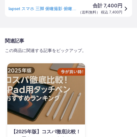
7,400
合計
円
lapset スマホ 三脚 俯瞰撮影 俯瞰三脚 長い プロカメラマン監修 収納袋付き 210
（
送料無料
） 税込
7,400
円
関連記事
この商品に関連する記事をピックアップ。
【2025年版】コスパ徹底比較！