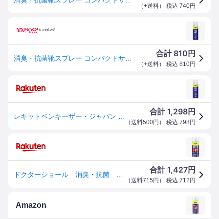
（
+送料
） 税込
740
円
810
合計
円
消臭・抗菌靴スプレー コンパクトサイズ (D)
（
+送料
） 税込
810
円
1,298
合計
円
レキットベンキーザー・ジャパン ドクター消臭抗菌靴スプレーコンパクト 40ml
（
送料500円
） 税込
798
円
1,427
合計
円
ドクターショール 消臭・抗菌 靴スプレー コンパクトサイズ 40mL
（
送料715円
） 税込
712
円
Amazon