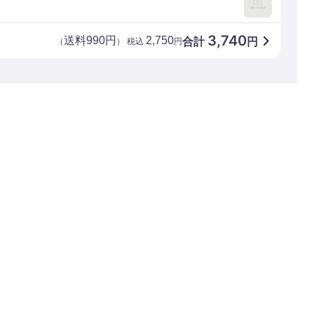
3,740
送料990円
2,750
合計
円
（
） 税込
円