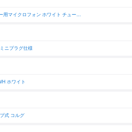
【メール便出荷品】 KORG コルグ CM-400 WH チューナー用マイクロフォン ホワイト チューナー用マイク 径3.5mm CONTACT MICROPHONE TM-70F対応 北海道 沖縄 離島不可
ク ミニプラグ仕様
WH ホワイト
ップ式 コルグ