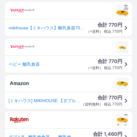
770
合計
円
mikihouse【ミキハウス】離乳食器700 子供服 ギフト プレゼント
（
+送料
） 税込
770
円
770
合計
円
ベビー 離乳食器
（
+送料
） 税込
770
円
Amazon
770
合計
円
[ミキハウス] MIKIHOUSE 【ダブルＢ】 ブラックベア★離乳食器 66-7008-957 黄
（
送料無料
） 税込
770
円
1,460
合計
円
ダブルB 離乳食食器 離乳食用容器 /DOUBLE.B/ベビー・お出かけ・プチギフト ミキハウス正規販売店 日本製