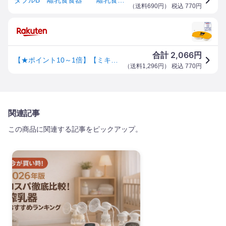
（
送料690円
） 税込
770
円
2,066
合計
円
【★ポイント10～1倍】【ミキハウス】離乳食器700【3980円以上で送料無料(国内)】
（
送料1,296円
） 税込
770
円
関連記事
この商品に関連する記事をピックアップ。