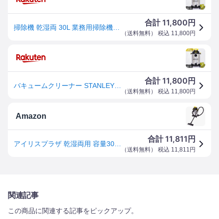
11,800
合計
円
掃除機 乾湿両 30L 業務用掃除機 バキュームクリーナー 業務用送料無料 クリーナー 用 掃除 そうじき 乾湿 STANLEY 業務用 用 工業用 業務用 家庭用 一般家庭 オフィス 会社 大容量 大掃除 スタンレー Stanley SL18410-8B
（
送料無料
） 税込
11,800
円
11,800
合計
円
バキュームクリーナー STANLEY 乾湿両用 ロングホース 集塵機 業務用掃除機 ブロア機能 パワフル吸引 水 液体 砂 洗車 枯れ葉 屋外 ビル 掃除機 コード式 10m 業務用 工業用 家庭用 スタンレー SL18410-8B *
（
送料無料
） 税込
11,800
円
Amazon
11,811
合計
円
アイリスプラザ 乾湿両用 容量30L 業務用掃除機 バキュームクリーナー SL18410-8B
（
送料無料
） 税込
11,811
円
関連記事
この商品に関連する記事をピックアップ。