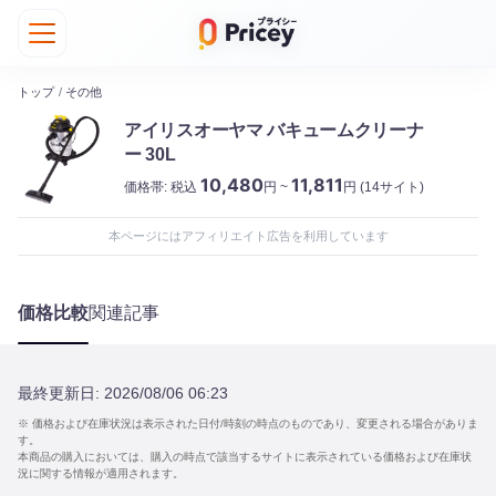
トップ
/
その他
アイリスオーヤマ バキュームクリーナ
ー 30L
10,480
11,811
価格帯:
税込
円 ~
円
(14サイト)
本ページにはアフィリエイト広告を利用しています
価格比較
関連記事
最終更新日:
2026/08/06 06:23
※ 価格および在庫状況は表示された日付/時刻の時点のものであり、変更される場合がありま
す。
本商品の購入においては、購入の時点で該当するサイトに表示されている価格および在庫状
況に関する情報が適用されます。