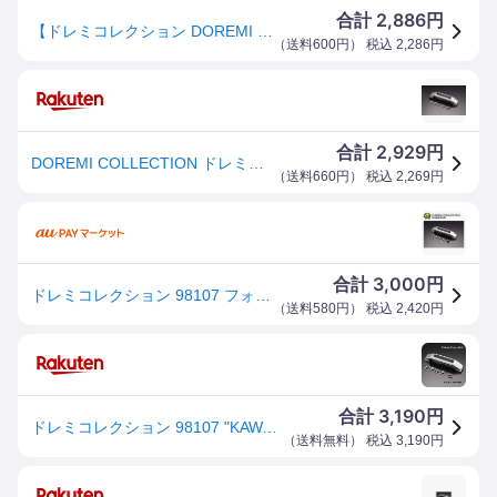
2,886
合計
円
【ドレミコレクション DOREMI COLLECTION】ドレミコレクション 98107 フォークカバーエンブレム メッキ KAWASAKI(大文字)
（
送料600円
） 税込
2,286
円
2,929
合計
円
DOREMI COLLECTION ドレミコレクション フォークカバーエンブレム Z1 900SUPER4 Z1000 MkII Z2 750RS Z750-D1 KZ750D Z750FX Z900 KZ900 ゼファー1100 ゼファー400 ゼファー750 ゼファーX KAWASAKI カワサキ エンブレム 外装
（
送料660円
） 税込
2,269
円
3,000
合計
円
ドレミコレクション 98107 フォークカバーエンブレム KAWASAKI メッキ Z1 Z2 Z1000 Z900 Z750D
（
送料580円
） 税込
2,420
円
3,190
合計
円
ドレミコレクション 98107 "KAWASAKI" フォークカバーエンブレム ステーなし DOREMI COLLECTION
（
送料無料
） 税込
3,190
円