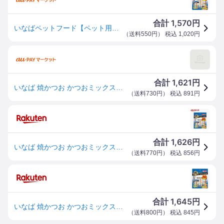
1,570
合計
円
いなばペットフード【ペット用品】いなば 焼かつお かつおミックス味 10本入 P-4901133679681【QDS-55】
（
送料550円
） 税込
1,020
円
1,621
合計
円
いなば 焼かつお かつおミックス味 10本 ドッグフード
（
送料730円
） 税込
891
円
1,626
合計
円
いなば 焼かつお かつおミックス味 犬用(10本入)
（
送料770円
） 税込
856
円
1,645
合計
円
いなば 焼かつお かつおミックス味 犬用 10本入り
（
送料800円
） 税込
845
円