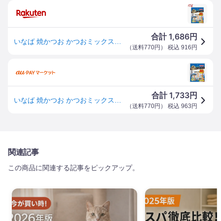
1,686
合計
円
いなば 焼かつお かつおミックス味 犬用(10本入)
（
送料770円
） 税込
916
円
1,733
合計
円
いなば 焼かつお かつおミックス味 犬用(10本入)[犬のおやつ・サプリメント]
（
送料770円
） 税込
963
円
関連記事
この商品に関連する記事をピックアップ。