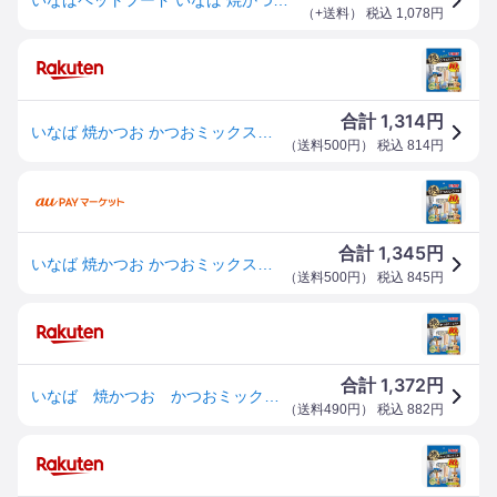
（
+送料
） 税込
1,078
円
1,314
合計
円
いなば 焼かつお かつおミックス味 10本
（
送料500円
） 税込
814
円
1,345
合計
円
いなば 焼かつお かつおミックス味 犬用 10本入り
（
送料500円
） 税込
845
円
1,372
合計
円
いなば 焼かつお かつおミックス味 10本 関東当日便
（
送料490円
） 税込
882
円