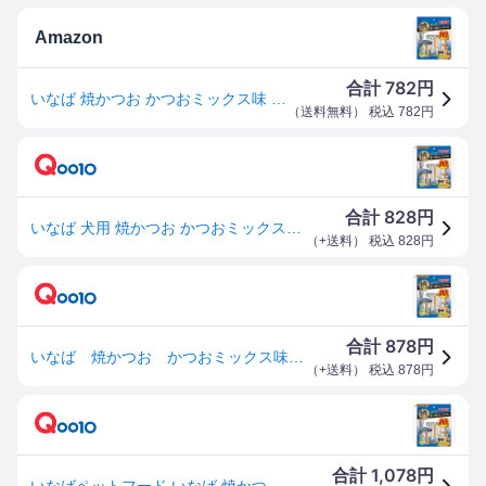
Amazon
782
合計
円
いなば 焼かつお かつおミックス味 10本 犬用おやつ
（
送料無料
） 税込
782
円
828
合計
円
いなば 犬用 焼かつお かつおミックス味 10本入り
（
+送料
） 税込
828
円
878
合計
円
いなば 焼かつお かつおミックス味 １０本 ＣＲＣ45―14―84―99―00
（
+送料
） 税込
878
円
1,078
合計
円
いなばペットフード いなば 焼かつお かつおミックス味 10本入り ペット