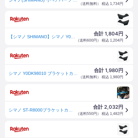
（
送料無料
） 税込
1,734
円
1,804
合計
円
【シマノ SHIMANO】シマノ Y0DK98010 ST-R8000 ブラケットカバーペア SHIMANO
（
送料600円
） 税込
1,204
円
1,980
合計
円
シマノ Y0DK98010 ブラケットカバー（左右ペア）
（
送料無料
） 税込
1,980
円
2,032
合計
円
シマノ ST-R8000ブラケットカバーペア (Y0DK98010) 自転車 補修パーツ SHIMANO
（
送料550円
） 税込
1,482
円