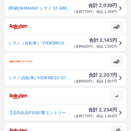
2,039
合計
円
(即納)SHIMANO シマノ ST-R8000ブラケットカバーペア(4524667768487)
（
送料770円
） 税込
1,269
円
2,145
合計
円
シマノ（自転車） Y0DK98010 ST-R8000ブラケットカバーペア Y0DK98010
（
送料600円
） 税込
1,545
円
2,207
合計
円
シマノ(自転車) Y0DK98010 ST-R8000ブラケットカバーペア SHIMANO
（
送料600円
） 税込
1,607
円
2,234
合計
円
【店内全品P10倍!要エントリー8/11まで】[12]ブラケットカバー（左右ペア）
（
送料770円
） 税込
1,464
円