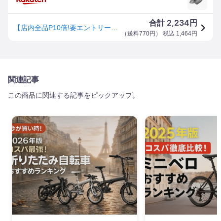
2,234
合計
円
【店内全品P10倍!要エントリー8/11まで】[12]ブラケットカバー（左右ペア）
（
送料770円
） 税込
1,464
円
関連記事
この商品に関連する記事をピックアップ。