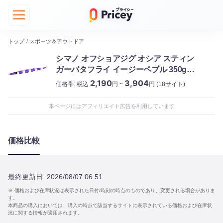
トップ
/
スポーツ＆アウトドア
シマノ オフショアジグ オシア スティン
ガーバタフライ イージーペブル 350g
JV-C35S 020 Sパープルシルバーゼブラ
2,190
3,904
価格帯:
税込
円 ~
円
(18サイト)
グロー
本ページにはアフィリエイト広告を利用しています
価格比較
最終更新日:
2026/08/07 06:51
※ 価格および在庫状況は表示された日付/時刻の時点のものであり、変更される場合がありま
す。
本商品の購入においては、購入の時点で該当するサイトに表示されている価格および在庫状
況に関する情報が適用されます。