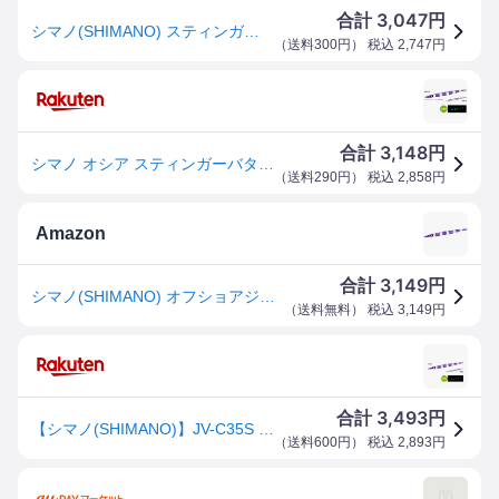
3,047
合計
円
シマノ(SHIMANO) スティンガーバタフライ イージーペブル 350g 020 Sパープルシルバーゼブラグロー JV-C35
（
送料300円
） 税込
2,747
円
3,148
合計
円
シマノ オシア スティンガーバタフライ イージーペブル JV-C35S 350g #020 Sパープルシルバーゼブラグロー｜メタルジグ ルアー 釣具 【メール便発送】
（
送料290円
） 税込
2,858
円
Amazon
3,149
合計
円
シマノ(SHIMANO) オフショアジグ オシア スティンガーバタフライ イージーペブル 350g JV-C35S 020 Sパープルシルバーゼブラグロー
（
送料無料
） 税込
3,149
円
3,493
合計
円
【シマノ(SHIMANO)】JV-C35S スティンガーバタフライ イージーペブル 350g #20 Sパープルシルバーゼブラグロー [メタルジグ ジギング ]
（
送料600円
） 税込
2,893
円