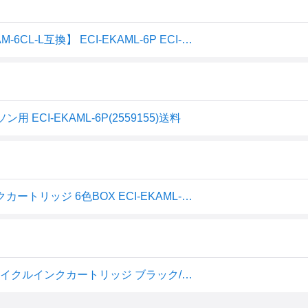
エコリカ リサイクルインクカートリッジ【エプソン用 KAM-6CL-L互換】 ECI-EKAML-6P ECI-EKAML-6
用 ECI-EKAML-6P(2559155)送料
エコリカ エプソン カメ（Lタイプ）対応 リサイクルインクカートリッジ 6色BOX ECI-EKAML-6P 目印：カメ
代引不可 エプソン EPSON KAM-6CL互換 6色パック リサイクルインクカートリッジ ブラック/シアン/マゼンタ/イエロ