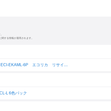
す。
に関する情報が適用されます。
【楽天倉庫より365日発送】 KAM-6CL-L 互換インク ECI-EKAML-6P エコリカ リサイクルインク
CL-L 6色パック