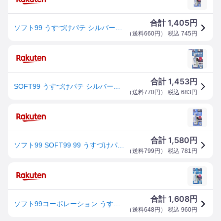
1,405
合計
円
ソフト99 うすづけパテ シルバーメタリック 補修ケミカル 09009 4975759090090
（
送料660円
） 税込
745
円
1,453
合計
円
SOFT99 うすづけパテ シルバーメタリック 09009 1個 ▼754-3841
（
送料770円
） 税込
683
円
1,580
合計
円
ソフト99 SOFT99 99 うすづけパテ シルバーメタリック B-009 09009 | DIY 補修 車 パテ 補修用 ヘラ ボディ キズ消し キズ隠し 傷埋め 飛び石 ガリ傷 こすり傷 キズ 小キズ 線キズ キズ直し 修理 簡単 便利 補修用品 車用品
（
送料799円
） 税込
781
円
1,608
合計
円
ソフト99コーポレーション うすづけパテ シルバーメタリック 09009 1個
（
送料648円
） 税込
960
円