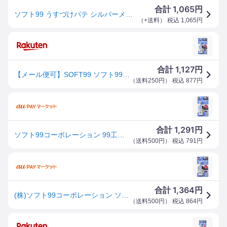
1,065
合計
円
ソフト99 うすづけパテ シルバーメタリック 【補修ケミカル】
（
+送料
） 税込
1,065
円
1,127
合計
円
【メール便可】SOFT99 ソフト99 うすづけパテ シルバーメタリック 60g No.09009
（
送料250円
） 税込
877
円
1,291
合計
円
ソフト99コーポレーション 99工房 うすづけパテ シルバーメタリック WO店
（
送料500円
） 税込
791
円
1,364
合計
円
(株)ソフト99コーポレーション ソフト99 うすづけパテ シルバーメタリック 09009-TN WO店
（
送料500円
） 税込
864
円