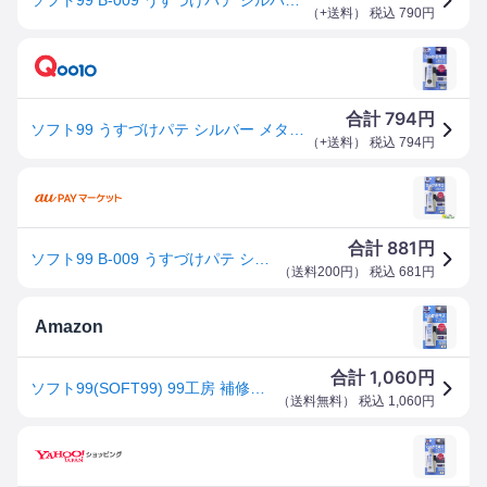
（
+送料
） 税込
790
円
794
合計
円
ソフト99 うすづけパテ シルバー メタリック B-009 ひっかきキズを埋める 補修 SOFT99 99工房
（
+送料
） 税込
794
円
881
合計
円
ソフト99 B-009 うすづけパテ シルバーメタリック 09009 【クリックポスト】
（
送料200円
） 税込
681
円
Amazon
1,060
合計
円
ソフト99(SOFT99) 99工房 補修用品 うすづけパテ シルバーメタリック 60g 自動車ボディの深さ2mmまでのキズ及び厚付けパテのピンホール(巣穴)の補修 09009
（
送料無料
） 税込
1,060
円