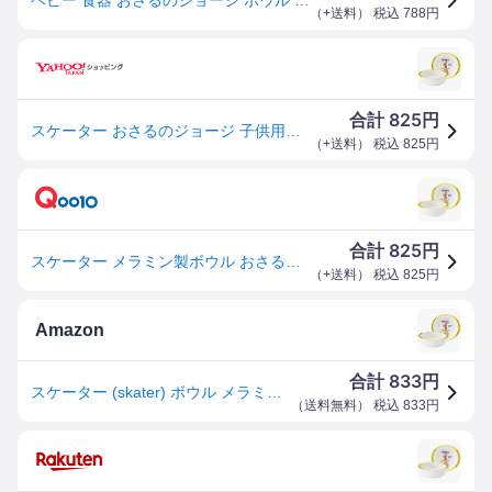
（
+送料
） 税込
788
円
825
合計
円
スケーター おさるのジョージ 子供用メラミン製ボウル ２６０ｍｌ M340
（
+送料
） 税込
825
円
825
合計
円
スケーター メラミン製ボウル おさるのジョージ M340 4973307514838
（
+送料
） 税込
825
円
Amazon
833
合計
円
スケーター (skater) ボウル メラミン ボウル おさるの ジョージ 260ml M340
（
送料無料
） 税込
833
円