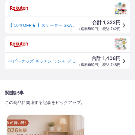
1,322
合計
円
【 10％OFF★ 】スケーター SKATER 食器 子供用食器 子供用 子ども ディズニー 安全 軽量 メラミン製 メラミン食器 かわいい おしゃれ 食洗器対応 お皿 ボウル 茶碗 子供 割れない キャラクター 軽い くまのプーさん BPAフリー BPA-Free
（
送料580円
） 税込
742
円
1,408
合計
円
ベビーグッズ キッチン ランチ プチフレンズシリーズ メラミン製ボウル M340 スケーター ミッキー ミニー ドラえもん 1~7営業日出荷
（
送料660円
） 税込
748
円
関連記事
この商品に関連する記事をピックアップ。