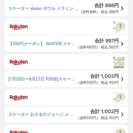
886
合計
円
スケーター skater ボウル メラミン ボウル おさるの ジョージ 260ml M340
（
送料無料
） 税込
886
円
997
合計
円
【200円クーポン】 SKATER スケーター ボウル メラミン おさるの ジョージ 260ml M340 ＜スケーター プレゼント 入学祝い 入園特集 入学特集 入園準備 入学準備 入園グッズ 保育園 幼稚園 小学校 小学生 子供 男の子 女の子 男子 女子 キャラクター かわいい お返し＞
（
送料495円
） 税込
502
円
1,002
合計
円
[7月23日〜8月17日 P20倍]スケーター ベビー 離乳食 茶碗 コップ ボウル プレート 小鉢 食器 メラミン 食事 食洗機対応 子供 skater おさるのジョージ ジョージ【お子様 こども 子ども 可愛い】
（
送料550円
） 税込
452
円
1,002
合計
円
スケーター おさるのジョージ メラミン製ボウル メラミン食器 小鉢 お椀 子供用食器 子ども食器 子供食器 食事 子ども用 こども用 キッズ 【NHK Curious George キュリアスジョージ】
（
送料550円
） 税込
452
円