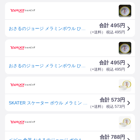
495
合計
円
おさるのジョージ メラミンボウル ひとまねこざる 深皿 メラミン食器
（
+送料
） 税込
495
円
495
合計
円
おさるのジョージ メラミンボウル ひとまねこざる 深皿 メラミン食器
（
+送料
） 税込
495
円
573
合計
円
SKATER スケーター ボウル メラミン おさるの ジョージ 260ml M340 (プレゼント 入園祝い 入学祝い 保育園 子供 女の子 小学生 かわいい おしゃれ お返し)
（
+送料
） 税込
573
円
788
合計
円
ベビー 食器 おさるのジョージ ボウル メラミン製 キャラクター （ 食洗機対応 ベビー食器 お皿 小鉢 スープボウル 割れにくい メラミン ジョージ ）