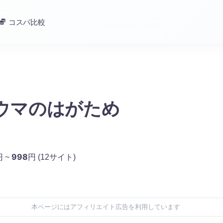
コスパ比較
おウマのはがため
998
円 ~
円
(12サイト)
本ページにはアフィリエイト広告を利用しています