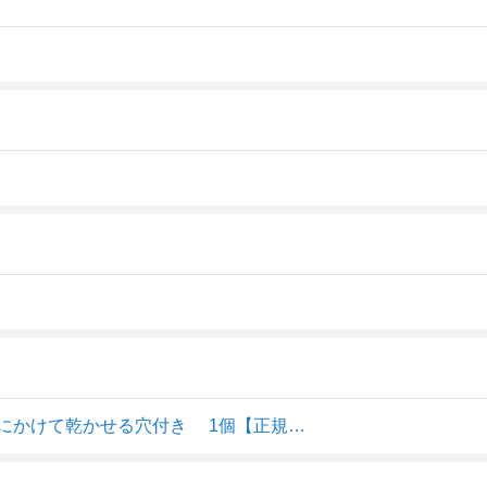
】
KJC 歯がため おウマのはがため 3ヶ月頃から対象 フックにかけて乾かせる穴付き 1個【正規品】【k】【ご注文後発送までに1週間前後頂戴する場合がございます】