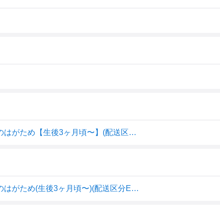
【メール便利用！送料込み】東方トレーディング おウマのはがため【生後3ヶ月頃〜】(配送区分E100)
【メール便利用！送料込み】東方トレーディング おウマのはがため(生後3ヶ月頃〜)(配送区分E100)