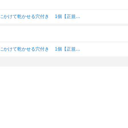
KJC 歯がため おウマのはがため 3ヶ月頃から対象 フックにかけて乾かせる穴付き 1個【正規品】【k】【ご注文後発送までに1週間前後頂戴する場合がございます】
KJC 歯がため おウマのはがため 3ヶ月頃から対象 フックにかけて乾かせる穴付き 1個【正規品】【k】【ご注文後発送までに1週間前後頂戴する場合がございます】