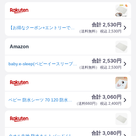
2,530
合計
円
【お得なクーポン+エントリーでさらにポイント10倍】ベビスリ やわらかタオル生地の防水キルトパッド60×90cm（ミニサイズ ） No.62096【防水シーツとキルトパッドの1枚2役 綿100％ 日本製】【送料無料 沖縄・一部地域を除く】
（
送料無料
） 税込
2,530
円
Amazon
2,530
合計
円
baby.e-sleep(ベビーイースリープ)やわらかパイルの防水キルトパッド ミニサイズ 日本製 60×90cm
（
送料無料
） 税込
2,530
円
3,060
合計
円
ベビー 防水シーツ 70 120 防水キルトパッド ベビー 防水シーツ 60 90 ミニベビー 赤ちゃん 新生児 おねしょシーツ おねしょシート おねしょパッド おねしょ対策 撥水シーツ 防水敷きパッド キルトパット 敷パッド 汚れ防止 四隅ゴム 日本製 ベビーマット 用 防水 キルト
（
送料660円
） 税込
2,400
円
3,080
合計
円
タオル生地 防水キルトパッド (ミニサイズ) | 60×90 レギュラーサイズ 日本製 防水シーツ おねしょ 敷パッド キルトパッド 敷布団 敷き布団 ベビー布団 カバー 綿100% ベビー 赤ちゃん 単品 2枚