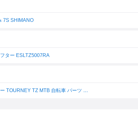
7S SHIMANO
フター ESLTZ5007RA
SL-TZ500 7S サムシフトレバー 右レバーのみ サムシフター TOURNEY TZ MTB 自転車 パーツ 修理 交換 SHIMANO シマノ ESLTZ5007RA