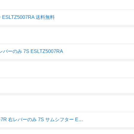
ESLTZ5007RA 送料無料
ーのみ 7S ESLTZ5007RA
シマノ (SHIMANO) シフティングレバー (MTB) SL-TZ500-7R 右レバーのみ 7S サムシフター ESLTZ5007RA TOURNEY (ターニー) ホワイト