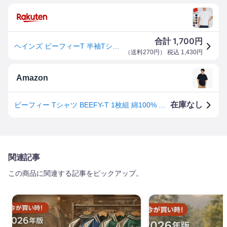
1,700
合計
円
ヘインズ ビーフィーT 半袖Tシャツ HANES BEEFY CREW NECK T-SHIRT 1P Tシャツ BEEFY-T ヘインズ クルーネック トップス パックTシャツ H5180 ネコポス可
（
送料270円
） 税込
1,430
円
Amazon
在庫なし
ビーフィー Tシャツ BEEFY-T 1枚組 綿100% 肉厚生地 丸胴仕様 タグレス仕様 ヘビーウェイトT H5180-370-XL
関連記事
この商品に関連する記事をピックアップ。