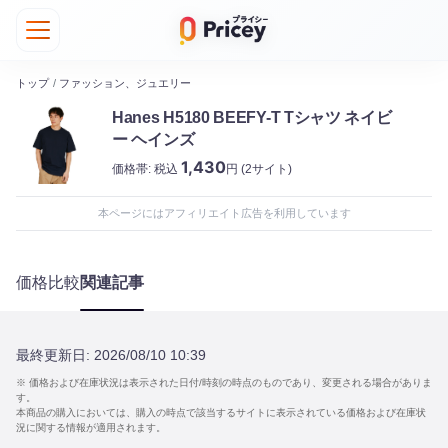
トップ
/
ファッション、ジュエリー
Hanes H5180 BEEFY-T Tシャツ ネイビ
ー ヘインズ
1,430
価格帯:
税込
円
(2サイト)
本ページにはアフィリエイト広告を利用しています
価格比較
関連記事
最終更新日:
2026/08/10 10:39
※ 価格および在庫状況は表示された日付/時刻の時点のものであり、変更される場合がありま
す。
本商品の購入においては、購入の時点で該当するサイトに表示されている価格および在庫状
況に関する情報が適用されます。