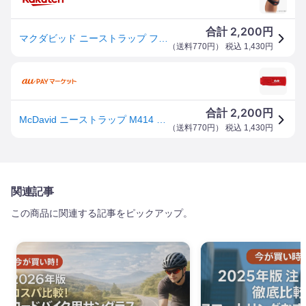
2,200
合計
円
マクダビッド ニーストラップ フリーサイズ/ジュニアサイズ M414 左右兼用 膝 サポーター スポーツ
（
送料770円
） 税込
1,430
円
2,200
合計
円
McDavid ニーストラップ M414 スカーレット F(1枚)[サポーター 膝(ひざ)用]
（
送料770円
） 税込
1,430
円
関連記事
この商品に関連する記事をピックアップ。