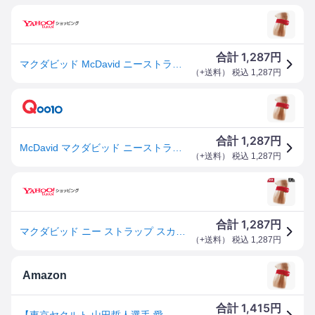
1,287
合計
円
マクダビッド McDavid ニーストラップ 左右兼用 サポーター サポート 膝 ラップタイプ 圧迫 固定 ホールド 安定 弾力 耐久性 ずれにくい 部活動 クラ
（
+送料
） 税込
1,287
円
1,287
合計
円
McDavid マクダビッド ニーストラップ 左右兼用 ボディケア サポーター M414-SC
（
+送料
） 税込
1,287
円
1,287
合計
円
マクダビッド ニー ストラップ スカーレット（M414）膝サポーター 膝用 (取り寄せ)(自社)(メール便不可)
（
+送料
） 税込
1,287
円
Amazon
1,415
合計
円
【東京ヤクルト 山田哲人選手 愛用ブランド】マクダビッド (McDavid) ひざ 膝 サポーター M414 ニー ストラップ 左右兼用 パッド 圧迫 調節可能 コンパクト F スカーレット スポーツ ランニング 日常生活