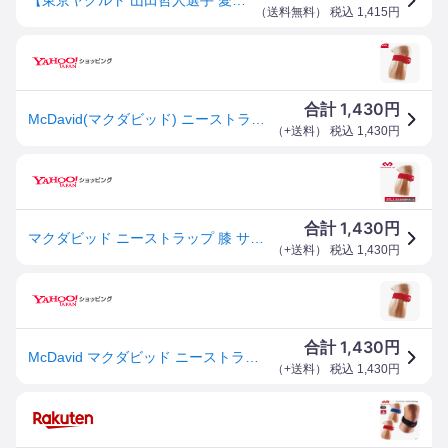
（
送料無料
） 税込
1,415
円
1,430
合計
円
McDavid(マクダビッド) ニーストラップ 左右兼用 スカーレット
（
+送料
） 税込
1,430
円
1,430
合計
円
マクダビッド ニーストラップ 膝 サポーター M414-SC メール便送料無料 返品不可
（
+送料
） 税込
1,430
円
1,430
合計
円
McDavid マクダビッド ニーストラップ 左右兼用 ボディケア サポーター M414-SC
（
+送料
） 税込
1,430
円