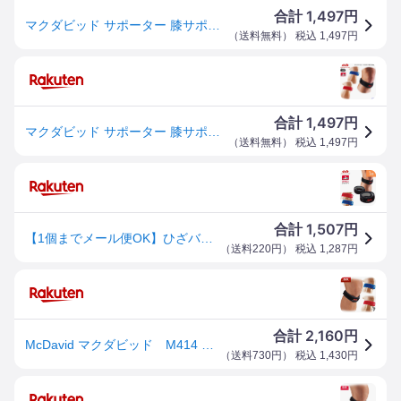
1,497
合計
円
マクダビッド サポーター 膝サポーター 膝用 膝 ひざ用 M414 通気性 左右兼用 ミドルサポート 男女兼用 スポーツ 部活 練習 試合 運動 ジム ランニング フィットネス ウォーキング けが予防 ゆうパケット対応
（
送料無料
） 税込
1,497
円
1,497
合計
円
マクダビッド サポーター 膝サポーター 膝用 膝 ひざ用 M414 通気性 左右兼用 ミドルサポート 男女兼用 スポーツ 部活 練習 試合 運動 ジム ランニング フィットネス ウォーキング けが予防 ゆうパケット対応
（
送料無料
） 税込
1,497
円
1,507
合計
円
【1個までメール便OK】ひざバンド ラップタイプ 子供 マクダビッド ひざ用サポーター 膝サポーター スポーツ ニーストラップ M414 お皿の下 圧迫サポート
（
送料220円
） 税込
1,287
円
2,160
合計
円
McDavid マクダビッド M414 膝用サポーター ニーストラップ
（
送料730円
） 税込
1,430
円