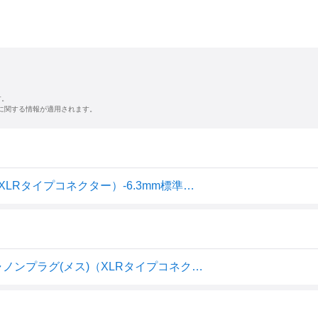
す。
に関する情報が適用されます。
★マラソン期間中ポイントUP/[5m][W1]キャノンプラグ（XLRタイプコネクター）-6.3mm標準プラグ付マイクケーブル XLRケーブルC-061(C-080-5m)/C061(C0805m)
[5m]マイクケーブル 6.3mmモノラル標準プラグ(オス) キャノンプラグ(メス)（XLRタイプコネクター）付 C-061/C-080-5m