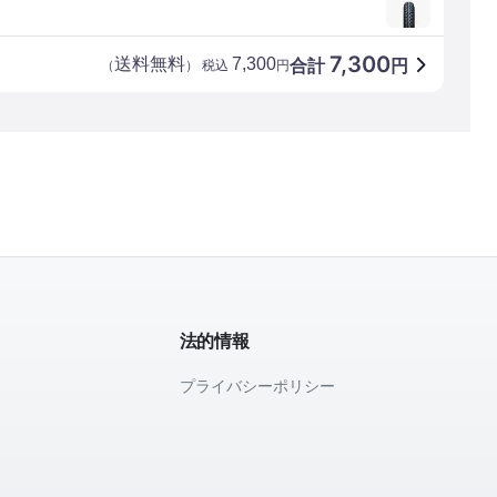
7,300
送料無料
7,300
合計
円
（
） 税込
円
法的情報
プライバシーポリシー
て