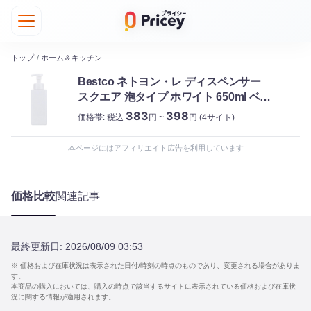
トップ
/
ホーム＆キッチン
Bestco ネトヨン・レ ディスペンサー
スクエア 泡タイプ ホワイト 650ml ベス
トコ
383
398
価格帯:
税込
円 ~
円
(4サイト)
本ページにはアフィリエイト広告を利用しています
価格比較
関連記事
最終更新日:
2026/08/09 03:53
※ 価格および在庫状況は表示された日付/時刻の時点のものであり、変更される場合がありま
す。
本商品の購入においては、購入の時点で該当するサイトに表示されている価格および在庫状
況に関する情報が適用されます。