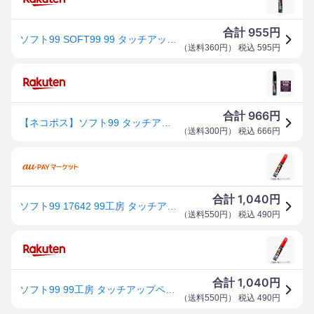
955
合計
円
ソフト99 SOFT99 99 タッチアップペン D7642 ダイハツ R49 ミスティックレッドクリスタルM 17642 | DIY 補修 タッチペン タッチアップ ペイント 車 塗装 塗料 ボディ バンパー キズ消し 直し 擦り傷 傷 キズ 小キズ 飛び石 線 修理 マーカー 色 筆 筆ペン 便利 補修用品
（
送料360円
） 税込
595
円
966
合計
円
【ネコポス】ソフト99 タッチアップペン（筆塗り塗料） D7656 【ダイハツ・R59・プラムブラウンクリスタルマイカ】
（
送料300円
） 税込
666
円
1,040
合計
円
ソフト99 17642 99工房 タッチアップペン 12ml D7642【ダイハツ・R49】(ミスティックレッドクリスタルM)S
（
送料550円
） 税込
490
円
1,040
合計
円
ソフト99 99工房 タッチアップペン 12ml D7642【ダイハツ・R49】（ミスティックレッドクリスタルM） 17642 SOFT99
（
送料550円
） 税込
490
円