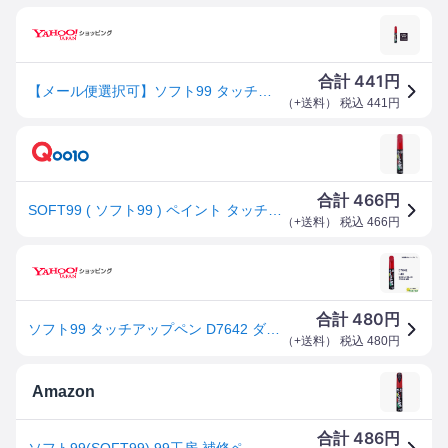
441
合計
円
【メール便選択可】ソフト99 タッチアップペン D-7642 ダイハツ R49 ミスティックレッドクリスタルM SOFT99
（
+送料
） 税込
441
円
466
合計
円
SOFT99 ( ソフト99 ) ペイント タッチアップペン ダイハツ R49 17642 [HTRC3]
（
+送料
） 税込
466
円
480
合計
円
ソフト99 タッチアップペン D7642 ダイハツ・R49・ミスティックレッドクリスタルM 17642 【クリックポスト】
（
+送料
） 税込
480
円
Amazon
486
合計
円
ソフト99(SOFT99) 99工房 補修ペイント タッチアップペン D7642 12ml DAIHATSU(ダイハツ) R49 ミスティックレッドクリスタルM 自動車塗装の補修用 17642