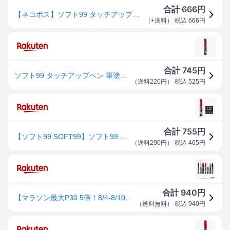
666
合計
円
【ネコポス】ソフト99 タッチアップペン（筆塗り塗料） D7642 【ダイハツ・R49・ミスティックレッドクリスタルM】
（
+送料
） 税込
666
円
745
合計
円
ソフト99 タッチアップペン 筆塗り塗料 D7642 ダイハツ・R49・ミスティックレッドクリスタルM 17642 メール便対応（5個まで） 4975759176428
（
送料220円
） 税込
525
円
755
合計
円
【ソフト99 SOFT99】ソフト99 タッチアップペン D-7642 ダイハツ R49 ミスティックレッドクリスタルM SOFT99
（
送料290円
） 税込
465
円
940
合計
円
【マラソン最大P30.5倍！8/4-8/10まで】12ml 筆塗りペイント タッチアップペン【ダイハツ R49 ミスティックレッドクリスタルM】 D-7642 17642 ソフト99 ※一部除外品あり
（
送料無料
） 税込
940
円