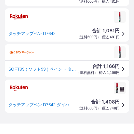
（
送料600円
） 税込
481
円
1,081
合計
円
タッチアップペン D7642
（
送料600円
） 税込
481
円
1,166
合計
円
SOFT99 ( ソフト99 ) ペイント タッチアップペン ダイハツ R49 17642 [HTRC3]
（
送料無料
） 税込
1,166
円
1,408
合計
円
タッチアップペン D7642 ダイハツ・R49・ミスティックレッドクリスタルM
（
送料660円
） 税込
748
円