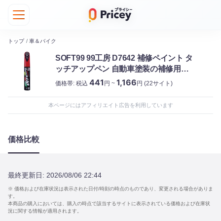
トップ
/
車＆バイク
SOFT99 99工房 D7642 補修ペイント タ
ッチアップペン 自動車塗装の補修用
12ml R49 ミスティックレッドクリスタ
441
1,166
価格帯:
税込
円 ~
円
(22サイト)
ルM ソフト99
本ページにはアフィリエイト広告を利用しています
価格比較
最終更新日:
2026/08/06 22:44
※ 価格および在庫状況は表示された日付/時刻の時点のものであり、変更される場合がありま
す。
本商品の購入においては、購入の時点で該当するサイトに表示されている価格および在庫状
況に関する情報が適用されます。