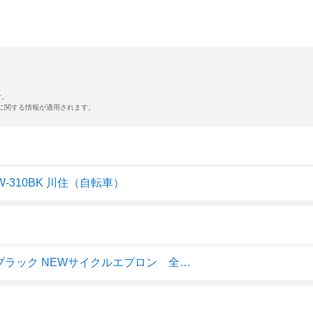
す。
に関する情報が適用されます。
W-310BK 川住（自転車）
自転車カゴカバー Kawasumi (川住製作所) KW-310 ブラック NEWサイクルエプロン 全国一律送料無料