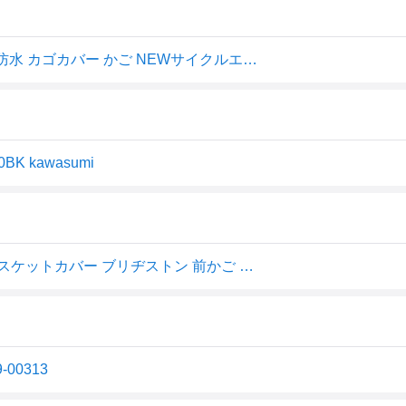
川住製作所 Keia+ 自転車 電動自転車 前カゴ カバー 撥水 防水 カゴカバー かご NEWサイクルエプロン R （リフレクター） KW-310BK ブラック
 kawasumi
kawasumi カワスミ NEW サイクルエプロンR KW-310 バスケットカバー ブリヂストン 前かご カバー 自転車 かご カバー おしゃれ カゴカバー カゴ カバー カバー 大型 サイクルカバー 自転車の九蔵
00313