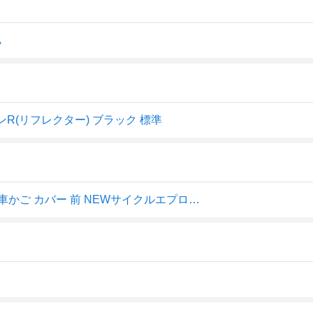
A
R(リフレクター) ブラック 標準
＼お買い物マラソン期間はP3倍／ 【メーカー公式】自転車かご カバー 前 NEWサイクルエプロンR 丸カゴ 角カゴ おしゃれ かわいい かぶせる 防水 撥水 レインカバー 雨 濡れない 反射帯 バスケット OGK PAS 川住製作所 Keia＋ KW310 【返品保証】