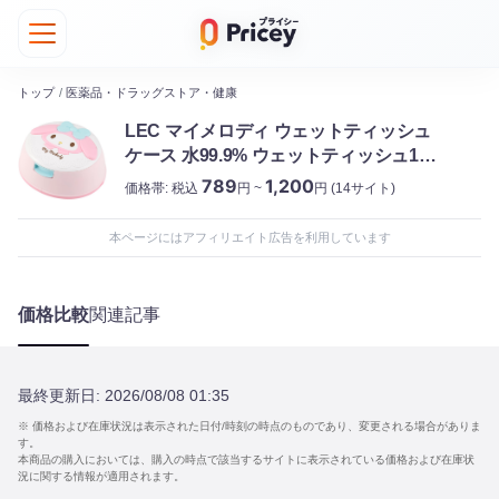
トップ
/
医薬品・ドラッグストア・健康
LEC マイメロディ ウェットティッシュ
ケース 水99.9% ウェットティッシュ1個
入 レック
789
1,200
価格帯:
税込
円 ~
円
(14サイト)
本ページにはアフィリエイト広告を利用しています
価格比較
関連記事
最終更新日:
2026/08/08 01:35
※ 価格および在庫状況は表示された日付/時刻の時点のものであり、変更される場合がありま
す。
本商品の購入においては、購入の時点で該当するサイトに表示されている価格および在庫状
況に関する情報が適用されます。