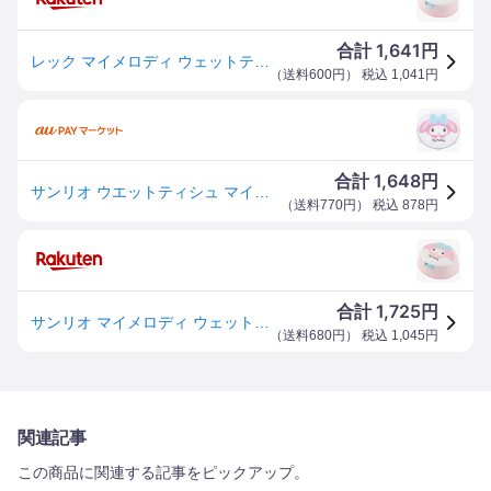
1,641
合計
円
レック マイメロディ ウェットティッシュケース & 水99.9% ウェットティッシュ 1個入レック株式会社
（
送料600円
） 税込
1,041
円
1,648
合計
円
サンリオ ウエットティシュ マイメロディ 80枚入
（
送料770円
） 税込
878
円
1,725
合計
円
サンリオ マイメロディ ウェットティッシュ ウェットティッシュ付きケース ワンプッシュケース 日本製 おしり拭きケースとしても人気 レック グッズ 除菌対策 手洗い マイメロ キャンプ
（
送料680円
） 税込
1,045
円
関連記事
この商品に関連する記事をピックアップ。