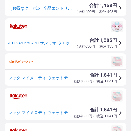
1,458
合計
円
（お得なクーポン+全品エントリーでさらにポイント10倍】サンリオ ウエットティシュ 80枚入 ケース付 着色料無添加 純水 クリスマス
（
送料490円
） 税込
968
円
1,585
合計
円
4903320486720 サンリオ ウエットティシュ マイメロディ 80枚入
（
送料650円
） 税込
935
円
1,641
合計
円
レック マイメロディ ウェットティッシュケース & 水99.9% ウェットティッシュ 1個入
（
送料600円
） 税込
1,041
円
1,641
合計
円
レック マイメロディ ウェットティッシュケース & 水99.9% ウェットティッシュ 1個入レック株式会社
（
送料600円
） 税込
1,041
円