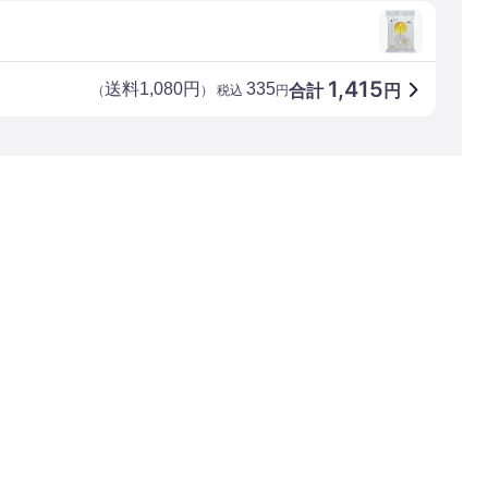
1,415
送料1,080円
335
合計
円
（
） 税込
円