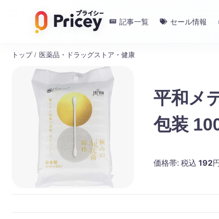
記事一覧
セール情報
トップ
/
医薬品・ドラッグストア・健康
平和メデ
包装 10
192
価格帯:
税込
円