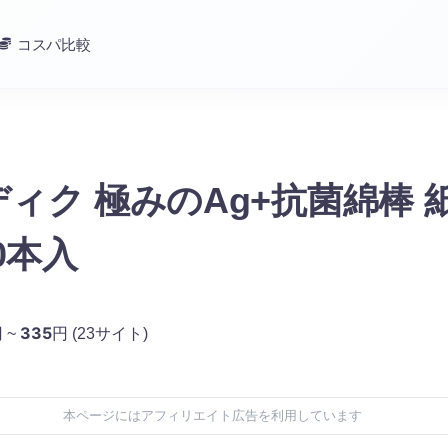
コスパ比較
ィク 極みのAg+抗菌綿棒 
0本入
335
 ~
円
(23サイト)
本ページにはアフィリエイト広告を利用しています