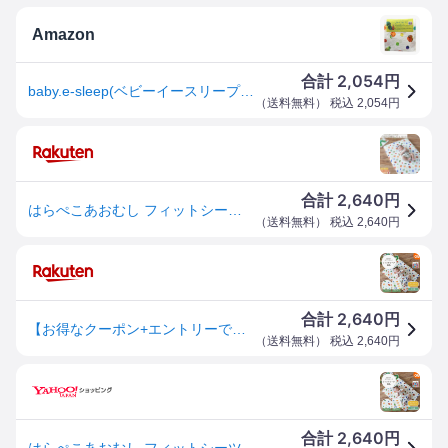
Amazon
2,054
合計
円
baby.e-sleep(ベビーイースリープ)はらぺこあおむしダブルガーゼフィットシーツ ミニサイズ 日本製 60×90cm
（
送料無料
） 税込
2,054
円
2,640
合計
円
はらぺこあおむし フィットシーツ (ベビーサイズ / ミニサイズ) | レギュラー 70×120 60×90 単品 布団カバー 敷布団カバー 敷布団 敷ふとんカバー 敷き布団カバー 敷き布団 フィッティングシーツ ベビーシーツ ベビー布団 カバー 日本製 ベビー 赤ちゃん 替え 公式 グッズ
（
送料無料
） 税込
2,640
円
2,640
合計
円
【お得なクーポン+エントリーでさらにポイント10倍】はらぺこあおむし フィットシーツ ミニサイズ 60×90cm【ネコポス送料無料】 クリスマス
（
送料無料
） 税込
2,640
円
2,640
合計
円
はらぺこあおむし フィットシーツ ミニサイズ 60×90cm