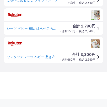
（
+送料
） 税込
2,640
円
2,790
合計
円
シーツ ベビー 布団 はらぺこあおむし 時短 フィットシーツ ベビーサイズ 70×120cm ミニサイズ 60×90cm
（
送料150円
） 税込
2,640
円
3,300
合計
円
ワンタッチシーツ ベビー 敷き布団 ミニベビーサイズ はらぺこあおむし かわいい 出産祝い 赤ちゃん ベビー 綿100％ ダブルガーゼ 汗取りシーツ フィットシーツ 敷き布団カバー 出産準備 プレゼント 柔らかい手触りもバツグン 日本製【はらぺこあおむし】
（
送料660円
） 税込
2,640
円