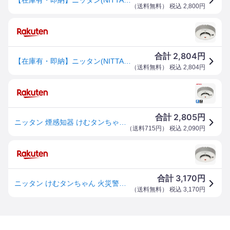
（
送料無料
） 税込
2,800
円
2,804
合計
円
【在庫有・即納】ニッタン(NITTAN) 住宅用火災警報器 けむタンちゃん10 (煙式10年) ホワイト KRG-1D 白 箱仕様 移報なし 引きひもなし
（
送料無料
） 税込
2,804
円
2,805
合計
円
ニッタン 煙感知器 けむタンちゃん KRG-1D 光電式 住宅用火災警報器 ブザー式 ブザータイプ 10年電池式 自動試験機能付 移報なし ひき紐なし 電池式 火災報知機 火災報知器
（
送料715円
） 税込
2,090
円
3,170
合計
円
ニッタン けむタンちゃん 火災警報器 煙式 ブザー警報 KRG-1D 白
（
送料無料
） 税込
3,170
円