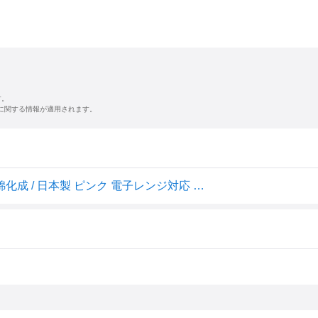
す。
に関する情報が適用されます。
食器セット ベビー用 ミニーマウス アイコン ディズニー 錦化成 / 日本製 ピンク 電子レンジ対応 ベビー用品 子ども用 食器 プレート 小皿 スプーン フォーク 片手コップ 茶碗 ギフト 出産祝い Disney /