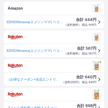
Amazon
444
合計
円
EDISONmama(エジソンママ) ペコっと小分けパック 45ml × 6ブロック / 離乳食 おかゆ スープ
（
送料無料
） 税込
444
円
567
合計
円
EDISONmama(エジソンママ) ペコっと小分けパック 45ml × 6ブロック / 離乳食 おかゆ スープ
（
送料無料
） 税込
567
円
640
合計
円
（お得なクーポン+全品エントリーでさらにポイント10倍】ペコッと小分けパック Lサイズ/オレンジ EDIMOTTO【ネコポス】byEDISONMAMA ケイジェイシー クリスマス
（
送料200円
） 税込
440
円
698
合計
円
【メール便利用！送料込み】エジソン ペコッと小分けパックLサイズ(45mlX6コマ)