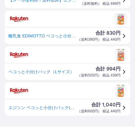
（
送料無料
） 税込
698
円
830
合計
円
離乳食 EDIMOTTO ペコっと小分けパック L 保存容器 調理セット ベビー （ 赤ちゃん 容器 調理 離乳食保存 出産祝い 入れ物 フタ 薬液消毒可 漂白可 煮沸消毒不可 プラスチック製 ）【3980円以上送料無料】
（
送料390円
） 税込
440
円
994
合計
円
ペコっと小分けパック（Lサイズ）
（
送料555円
） 税込
439
円
1,040
合計
円
エジソン ペコッと小分けパックLサイズ(45mlX6コマ)
（
送料600円
） 税込
440
円