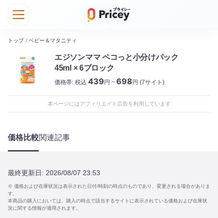
トップ
/
ベビー＆マタニティ
エジソンママ ペコっと小分けパック
45ml × 6ブロック
439
698
価格帯:
税込
円 ~
円
(7サイト)
本ページにはアフィリエイト広告を利用しています
価格比較
関連記事
最終更新日:
2026/08/07 23:53
※ 価格および在庫状況は表示された日付/時刻の時点のものであり、変更される場合がありま
す。
本商品の購入においては、購入の時点で該当するサイトに表示されている価格および在庫状
況に関する情報が適用されます。