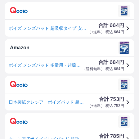
664
合計
円
ポイズ メンズパッド 超吸収タイプ 安心の多量用 300cc 12枚入
（
+送料
） 税込
664
円
Amazon
684
合計
円
ポイズ メンズパッド 多量用・超吸収タイプ 吸収量300cc 12枚 (尿もれが少し気になる男性に)
（
送料無料
） 税込
684
円
753
合計
円
日本製紙クレシア ポイズパッド 超吸収ワイド 男性用 12枚
（
+送料
） 税込
753
円
785
合計
円
クレシア Tポイズメンズパッド 超吸収タイプ 12枚 メーカー直送