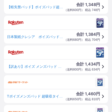
1,348
合計
円
【軽失禁パッド】ポイズパッド超吸収ワイド男性用 12枚
（
送料600円
） 税込
748
円
1,384
合計
円
日本製紙クレシア ポイズパッド 超吸収ワイド男性用 12枚
（
送料680円
） 税込
704
円
1,434
合計
円
【訳あり】ポイズ メンズパッド 多量用・超吸収タイプ 吸収量300cc 12枚 (尿もれが少し気になる男性に) B00F4O7Y0Q 4901750801496
（
送料800円
） 税込
634
円
1,460
合計
円
Tポイズメンズパッド 超吸収タイプ 12枚 クレシア メーカー直送
（
送料650円
） 税込
810
円