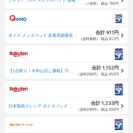
（
+送料
） 税込
785
円
911
合計
円
ポイズ メンズパッド 多量用超吸収タイプ 吸収量300cc 12枚 (尿もれが少し気になる男性に)
（
送料無料
） 税込
911
円
1,152
合計
円
【1点限り！令和お試し価格】日本製紙クレシア ポイズパッド 超吸収ワイド 男性用 12枚入 ( 尿とりパッド ) ( 4901750801496 )※パッケージ変更の場合あり
（
送料299円
） 税込
853
円
1,233
合計
円
日本製紙クレシア ポイズパッド 超吸収ワイド 男性用 12枚入 ( 尿とりパッド ) ( 4901750801496 )※パッケージ変更の場合あり
（
送料299円
） 税込
934
円