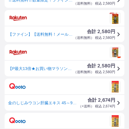
（
送料無料
） 税込
2,580
円
2,580
合計
円
【ファイン】【送料無料！メール便！】金のしじみウコン肝臓エキス大容量170.1g（90日分 270粒）肝臓エキス シジミエキス クスリウコン オルニチン
（
送料無料
） 税込
2,580
円
2,580
合計
円
【P最大13倍★お買い物マラソン期間限定】金のしじみ・ウコン 肝臓エキス 90日分(270粒) クスリウコン 宍道湖産大和しじみエキス末 日本製 栄養機能食品
（
送料無料
） 税込
2,580
円
2,674
合計
円
金のしじみウコン肝臓エキス 45～90日分 170g(630mg×270粒)
（
+送料
） 税込
2,674
円