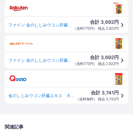
3,692
合計
円
ファイン 金のしじみウコン肝臓エキス 大容量(630mg×270粒入)【ファイン】[肝臓水解物 クスリウコン クルクミン オルニチン 亜鉛]
（
送料770円
） 税込
2,922
円
3,692
合計
円
ファイン 金のしじみウコン肝臓エキス 大容量(630mg×270粒入)[動物性サプリメント その他]
（
送料770円
） 税込
2,922
円
3,741
合計
円
金のしじみウコン肝臓エキス 大容量 270粒
（
送料無料
） 税込
3,741
円
関連記事