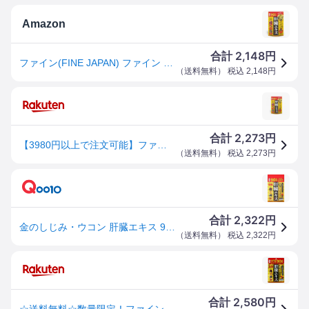
Amazon
2,148
合計
円
ファイン(FINE JAPAN) ファイン 金の しじみ ウコン 肝臓 エキス 大容量 肝臓水解物 しじみエキス末 クルクミン オルニチン 配合 90日分 (270粒入)
（
送料無料
） 税込
2,148
円
2,273
合計
円
【3980円以上で注文可能】ファイン 金のしじみウコン肝臓エキス 270粒入 (45～90日分)
（
送料無料
） 税込
2,273
円
2,322
合計
円
金のしじみ・ウコン 肝臓エキス 90日分(270粒) クスリウコン 宍道湖産大和しじみエキス末 日本製 栄養機能食品
（
送料無料
） 税込
2,322
円
2,580
合計
円
☆送料無料☆数量限定！ファイン金のしじみウコン肝臓エキス大容量(270粒入)