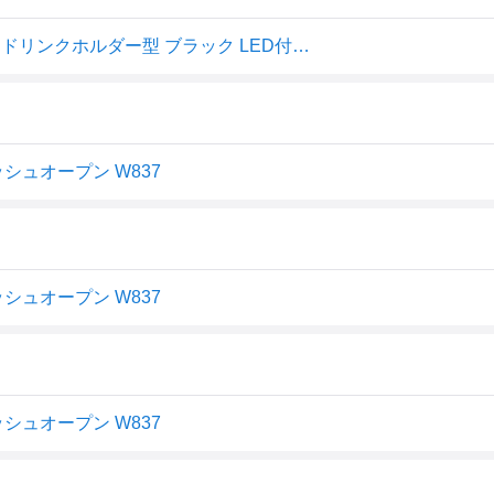
セイワ(SEIWA) 車内用品 灰皿 ラクすてソーラーアッシュ ドリンクホルダー型 ブラック LED付き W837
シュオープン W837
シュオープン W837
シュオープン W837