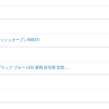
シュオープン/W837/
車用 灰皿 ラクすてソーラーアッシュ 上下ワンプッシュ ブラック ブルー LED 夜間 自宅用 玄関 ベランダ 紙巻き glo ICOS W837 カー用品 セイワ(SEIWA)