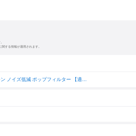
す。
に関する情報が適用されます。
オーディオテクニカ AT20シリーズ専用 ウィンドスクリーン ノイズ低減 ポップフィルター 【適合機種:AT2020 AT2020USB-X AT2020USB-XP AT2020USB+ AT2035 AT2050】AT8178