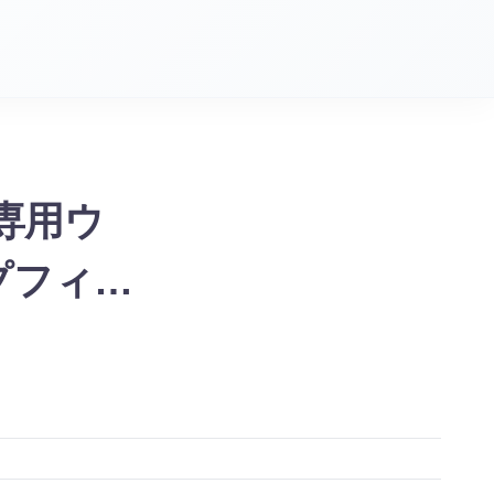
専用ウ
プフィ