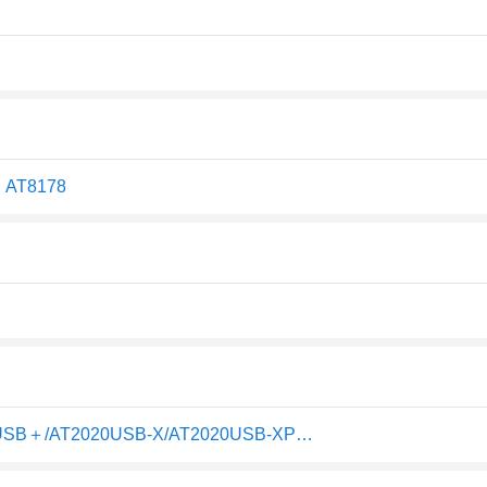
AT8178
audio-technica AT8178 AT2020/AT2035/AT2050/AT2020USB＋/AT2020USB-X/AT2020USB-XP用ウインドスクリーン