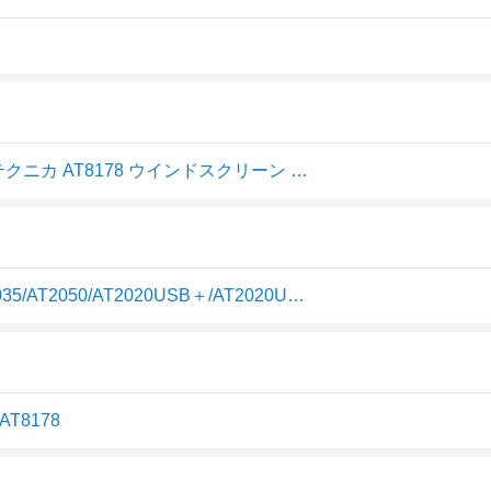
【10％OFFクーポン配布中 8/11 23:59まで】オーディオテクニカ AT8178 ウインドスクリーン AT20シリーズサイドアドレスマイク専用 ポップノイズ低減
audio-technica オーディオテクニカ AT8178 AT2020/AT2035/AT2050/AT2020USB＋/AT2020USB-X/AT2020USB-XP用ウインドスクリーン
T8178