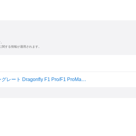
す。
に関する情報が適用されます。
VGN ゲーミングマウス用 4K Wireless Dongle 4Kポーリングレート Dragonfly F1 Pro/F1 ProMax/R1 Pro/R1 ProMax対応 国内正規品6ヵ月保証