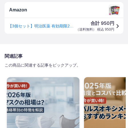
Amazon
950
合計
円
【3個セット】明治医薬 有効期限2026年 新型コロナ&インフルエンザ A型 B型 抗原検査キット 2025年版 検体投入口1つ 指定名義領収書発行可能 法人向け ビジネス用品 法人購買 企業向け 業務用品 B2B 法人取引 大量 研究用
（
送料無料
） 税込
950
円
関連記事
この商品に関連する記事をピックアップ。