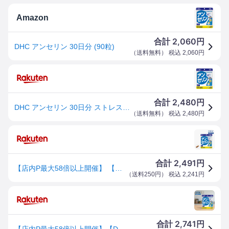
Amazon
2,060
合計
円
DHC アンセリン 30日分 (90粒)
（
送料無料
） 税込
2,060
円
2,480
合計
円
DHC アンセリン 30日分 ストレス アルコール プリン体 dhc サプリ ストレス ペプチド 600mg アンセリン アミノ酸 ディーエイチシー 【送料無料】
（
送料無料
） 税込
2,480
円
2,491
合計
円
【店内P最大58倍以上開催】 【メール便OK】【DHC直販】アンセリン 30日分 | サプリメント 男性 女性 ヒスチジン ペプチド アミノ酸 ストレスケア サポート 健康 健康サプリ
（
送料250円
） 税込
2,241
円
2,741
合計
円
【店内P最大58倍以上開催】【DHC直販】 1日3粒で60mg マグロやカツオといった回遊魚の特有成分を30倍に濃縮したフィッシュペプチドを配合 アンセリン30日分 | ペプチド アミノ酸 魚 健康サプリ 生活習慣 ヘルスケア プリン体 アンセリン dhc サプリ サプリメント 食事で不足