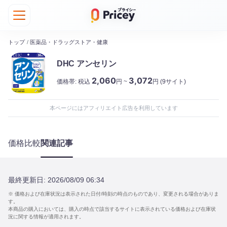
トップ
/
医薬品・ドラッグストア・健康
DHC アンセリン
2,060
3,072
価格帯:
税込
円 ~
円
(9サイト)
本ページにはアフィリエイト広告を利用しています
価格比較
関連記事
最終更新日:
2026/08/09 06:34
※ 価格および在庫状況は表示された日付/時刻の時点のものであり、変更される場合がありま
す。
本商品の購入においては、購入の時点で該当するサイトに表示されている価格および在庫状
況に関する情報が適用されます。