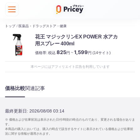
トップ
/
医薬品・ドラッグストア・健康
花王 マジックリンEX POWER 水アカ
用スプレー 400ml
825
1,599
価格帯:
税込
円 ~
円
(14サイト)
本ページにはアフィリエイト広告を利用しています
価格比較
関連記事
最終更新日:
2026/08/08 03:14
※ 価格および在庫状況は表示された日付/時刻の時点のものであり、変更される場合がありま
す。
本商品の購入においては、購入の時点で該当するサイトに表示されている価格および在庫状
況に関する情報が適用されます。