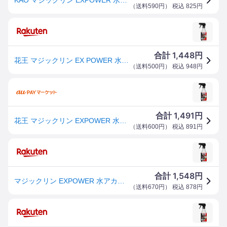
（
送料590円
） 税込
825
円
1,448
合計
円
花王 マジックリン EX POWER 水アカ用スプレー 本体 400ml
（
送料500円
） 税込
948
円
1,491
合計
円
花王 マジックリン EXPOWER 水アカ用スプレー本体400ml
（
送料600円
） 税込
891
円
1,548
合計
円
マジックリン EXPOWER 水アカ用スプレー 本体(400ml)【正規品】
（
送料670円
） 税込
878
円