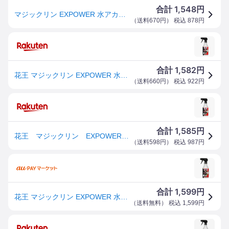
1,548
合計
円
マジックリン EXPOWER 水アカ用スプレー 本体(400ml)【正規品】
（
送料670円
） 税込
878
円
1,582
合計
円
花王 マジックリン EXPOWER 水アカ用 スプレー 本体 (400ml) お風呂用洗剤
（
送料660円
） 税込
922
円
1,585
合計
円
花王 マジックリン EXPOWER 水アカ用スプレー 本体 400mL
（
送料598円
） 税込
987
円
1,599
合計
円
花王 マジックリン EXPOWER 水アカ用スプレー 本体 400mL 1本(441188) 取り寄せ商品
（
送料無料
） 税込
1,599
円