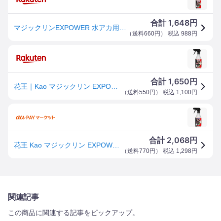
1,648
合計
円
マジックリンEXPOWER 水アカ用スプレー 本体 400ml 花王
（
送料660円
） 税込
988
円
1,650
合計
円
花王｜Kao マジックリン EXPOWER 水アカ用スプレー 本体 400ml
（
送料550円
） 税込
1,100
円
2,068
合計
円
花王 Kao マジックリン EXPOWER 水アカ用スプレー 本体 400ml 【品番:441188】【JAN:49013014
（
送料770円
） 税込
1,298
円
関連記事
この商品に関連する記事をピックアップ。