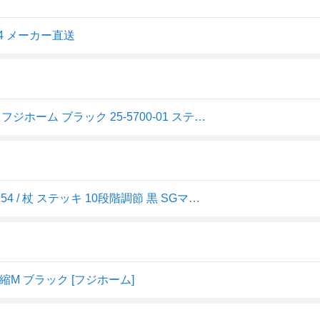
4 メーカー直送
ステッキ ベーシックE(伸縮)SM兼 WB3754(ブラック) 1本 フジホーム ブラック 25-5700-01 ステッキ 伸縮式 杖 歩行補助 高齢者用 介護用品 安全設計 軽量 アルミ製 滑り止め エルゴノミック 持ちやすい リハビリ用品
ベーシックE 伸縮 S・M兼用 (ブラック) フジホーム WB3754 / 杖 ステッキ 10段階調節 黒 SGマーク 軽い 軽量 アルミ 歩行 サポート シンプル 高齢者用 介護 敬老の日 ギフト プレゼント 贈り物 /
 ブラック [フジホーム]