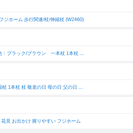
フジホーム 歩行関連/杖/伸縮杖 (W2460)
フジホーム ステッキ ベーシックE 伸縮S・M兼用 色：ブラック/ブラウン 一本杖 1本杖 歩行補助
ベーシックE 伸縮 折畳み 折りたたみ 折り畳み杖 伸縮 伸縮杖 1本杖 杖 敬老の日 母の日 父の日 WB3754 WB3755 フジホーム
者 花見 お出かけ 握りやすい フジホーム