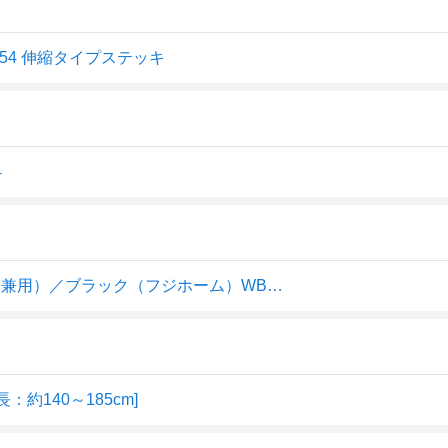
754 伸縮タイプステッキ
4
【総額300万P獲得のチャンス】ベーシックE （伸縮S・M兼用）／ブラック（フジホーム）WB3754 伸縮タイプステッキ
約140～185cm]