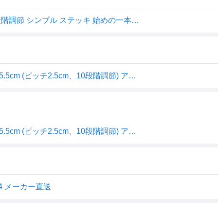
杖 介護 女性 男性 おしゃれ ストラップ付き 軽量 高さ10段階調節 シンプル ステッキ 始めの一本に 介護杖 高齢者 つえ フジホーム ベーシックE 伸縮 S M 兼用サイズ ブラウン WB3713 ブラック WB3754 *
フジホーム ベーシックE伸縮M (ブラック) 320g 全長73~95.5cm (ピッチ2.5cm、10段階調節) アルミ伸縮杖
フジホーム ベーシックE伸縮M (ブラック) 320g 全長73~95.5cm (ピッチ2.5cm、10段階調節) アルミ伸縮杖
4 メーカー直送