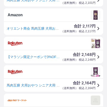
（
送料無料
） 税込
2,101
円
Amazon
2,117
合計
円
オリエント商会 馬肉五膳 犬用おやつ 50g
（
送料無料
） 税込
2,117
円
2,148
合計
円
【マラソン限定クーポンで3%OFF対象】オリエント商会 馬肉五膳 シニア犬用 200g ドッグフード 犬 老犬 餌 おやつ 漢方薬局監修 薬膳 高麗人参 霊芝 免疫力 国産
（
送料無料
） 税込
2,148
円
2,164
合計
円
馬肉五膳 犬用おやつ シニア犬用 200g 送料無料 【SK03237】
（
送料無料
） 税込
2,164
円