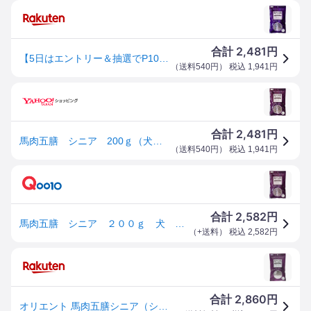
2,481
合計
円
【5日はエントリー＆抽選でP100％＋マラソン期間限定エントリーでP5倍】馬肉五膳 シニア 200g（犬用おやつ）（正規品）
（
送料540円
） 税込
1,941
円
2,481
合計
円
馬肉五膳 シニア 200ｇ（犬用おやつ）（正規品）
（
送料540円
） 税込
1,941
円
2,582
合計
円
馬肉五膳 シニア ２００ｇ 犬 国産 ＣＲＣ45―14―05―25―00
（
+送料
） 税込
2,582
円
2,860
合計
円
オリエント 馬肉五膳シニア（シニア犬向き）(200g)