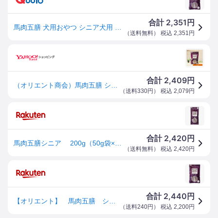
2,351
合計
円
馬肉五膳 犬用おやつ シニア犬用 200g
（
送料無料
） 税込
2,351
円
2,409
合計
円
（オリエント商会）馬肉五膳 シニア 200g ［ネコポス発送］2個まで[00590]
（
送料330円
） 税込
2,079
円
2,420
合計
円
馬肉五膳シニア 200g（50g袋×4） [メール便送料無料セット][代金引換・日時指定不可]
（
送料無料
） 税込
2,420
円
2,440
合計
円
【オリエント】 馬肉五膳 シニア 200g
（
送料240円
） 税込
2,200
円