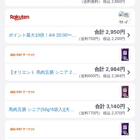
（
送料無料
） 税込
2,860
円
2,950
合計
円
ポイント最大10倍！4/4 20:00〜4/10 01:59まで｜オリエント商会 馬肉五膳 シニア 200g
（
送料750円
） 税込
2,200
円
2,984
合計
円
【オリエント 馬肉五膳 シニア 200g】
（
送料600円
） 税込
2,384
円
3,140
合計
円
馬肉五膳 シニア(50g*4袋入)[犬のおやつ・サプリメント]
（
送料770円
） 税込
2,370
円