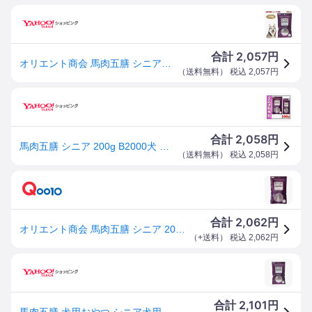
2,057
合計
円
オリエント商会 馬肉五膳 シニア犬用 200g ドッグフード 犬 老犬 餌 おやつ 漢方薬局監修
（
送料無料
） 税込
2,057
円
2,058
合計
円
馬肉五膳 シニア 200g B2000犬 おやつ オリエント
（
送料無料
） 税込
2,058
円
2,062
合計
円
オリエント商会 馬肉五膳 シニア 200g（50g×4袋入）［賞味：2025/9］
（
+送料
） 税込
2,062
円
2,101
合計
円
馬肉五膳 犬用おやつ シニア犬用 200g