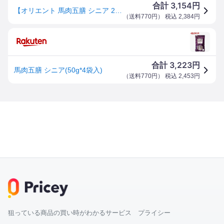
3,154
合計
円
【オリエント 馬肉五膳 シニア 200g】
（
送料770円
） 税込
2,384
円
3,223
合計
円
馬肉五膳 シニア(50g*4袋入)
（
送料770円
） 税込
2,453
円
狙っている商品の買い時がわかるサービス プライシー