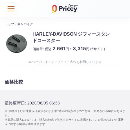
トップ
/
車＆バイク
HARLEY-DAVIDSON ジフィースタン
ドコースター
2,661
3,315
価格帯:
税込
円 ~
円
(5サイト)
本ページにはアフィリエイト広告を利用しています
価格比較
最終更新日:
2026/08/05 06:33
※ 価格および在庫状況は表示された日付/時刻の時点のものであり、変更される場合がありま
す。
本商品の購入においては、購入の時点で該当するサイトに表示されている価格および在庫状
況に関する情報が適用されます。