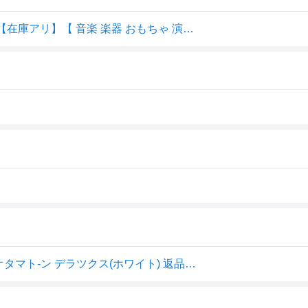
オタマトーン デラックス ( ホワイト ) 明和電機 電子楽器 【在庫アリ】【 音楽 楽器 おもちゃ 演奏 ユニーク プレゼント 誕生日 クリスマス ギフト 大人 子供 面白 コレクション 】
明和電機 オタマトーンDX(ホワイト) Otamatone Deluxe オタマト-ン デラツクス(ホワイト) 返品種別A