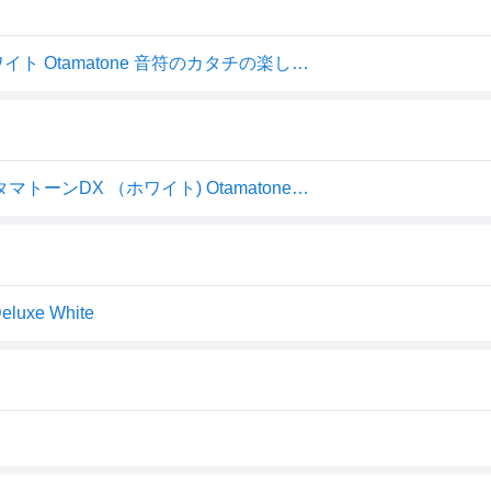
CUBE キューブ オタマトーンDX（デラックス） WH/ホワイト Otamatone 音符のカタチの楽しい電子楽器！ 【MWDK】【OTMT】【OTDX】
【少々在庫あり。なくなり次第次回入荷分】明和電機 オタマトーンDX （ホワイト) OtamatoneDX オタマトーンデラックス【G-CLUB渋谷】
xe White