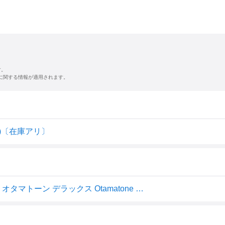
す。
に関する情報が適用されます。
 )〔在庫アリ〕
【パクパクホルダー同時購入がお得】【最短翌日お届け】オタマトーン デラックス Otamatone DX 明和電機