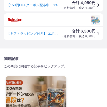
4,950
合計
円
【150円OFFクーポン配布中！8/4 17:00〜8/11 01:59】おもちゃ ボードゲーム どこでもドラえもん日本旅行ゲーム6 エポック社 プレゼント おすすめ ゲーム
（
送料無料
） 税込
4,950
円
6,300
合計
円
【ギフトラッピング付き】 エポック社 ドラえもん どこでもドラえもん 日本旅行ゲーム6 全国すごろく ボードゲーム ひみつ道具付き 家族で遊べる 知育おもちゃ 男の子 女の子 5歳 6歳 プレゼント クリスマス ギフト 人気シリーズ
（
送料無料
） 税込
6,300
円
関連記事
この商品に関連する記事をピックアップ。