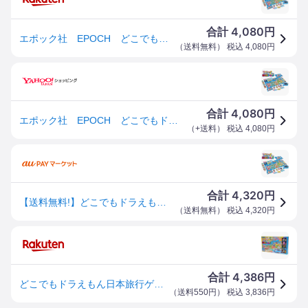
4,080
合計
円
エポック社 EPOCH どこでもドラえもん日本旅行ゲーム6
（
送料無料
） 税込
4,080
円
4,080
合計
円
エポック社 EPOCH どこでもドラえもん日本旅行ゲーム6
（
+送料
） 税込
4,080
円
4,320
合計
円
【送料無料!】どこでもドラえもん 日本旅行ゲーム6 ボードゲーム 【すごろく 番 パーティゲーム 誕生日 クリスマス プレゼント
（
送料無料
） 税込
4,320
円
4,386
合計
円
どこでもドラえもん日本旅行ゲーム6（ラッピング対象外） EPT-07558 誕生日 プレゼント 子供 女の子 男の子 ギフト
（
送料550円
） 税込
3,836
円