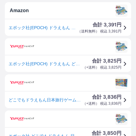
Amazon
3,391
合計
円
エポック社(EPOCH) ドラえもん どこでもドラえもん日本旅行ゲーム６ STマーク認証 5歳以上 おもちゃ ゲーム プレイ人数:2～6人 EPOCH
（
送料無料
） 税込
3,391
円
3,825
合計
円
エポック社(EPOCH) ドラえもん どこでもドラえもん日本旅行ゲーム６ STマーク認証 5歳以上 おもちゃ ゲーム プレイ人数:2〜6人 EPOCH
（
+送料
） 税込
3,825
円
3,836
合計
円
どこでもドラえもん日本旅行ゲーム6（ラッピング対象外） EPT-07558
（
+送料
） 税込
3,836
円
3,850
合計
円
エポック社 どこでもドラえもん 日本旅行ゲーム6ボードゲーム 返品種別B