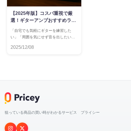
【2025年版】コスパ重視で厳
選！ギターアンプおすすめラン
キング
「自宅でも気軽にギターを練習した
い」「周囲を気にせず音を出したい」
——そんなニーズに応える、価格もサ
2025/12/08
イズも手頃なギターアンプをランキン
グ形式でご紹介。 自宅用のギターアン
プにはミニアンプとヘッドホンアンプ
の2種類があります。 音を出して練習
したいならミニアンプ、静かに弾きた
いならヘッドホンアンプ——用途に合
わせて選ぶのがポイントです。
狙っている商品の買い時がわかるサービス プライシー