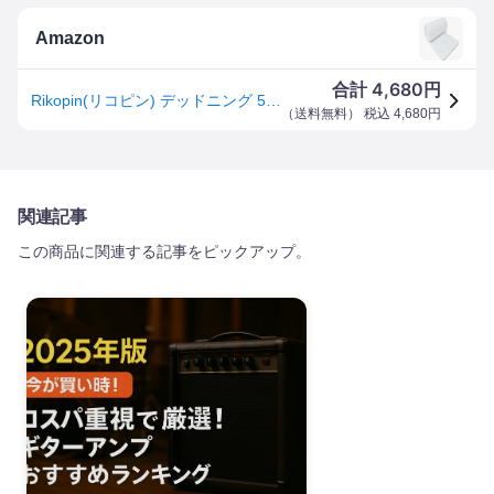
Amazon
4,680
合計
円
Rikopin(リコピン) デッドニング 50cm×6m シート 吸音シート デッドニングシート 吸音マット ニードルフェルト 車 吸音材
（
送料無料
） 税込
4,680
円
関連記事
この商品に関連する記事をピックアップ。