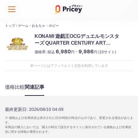
トップ
/
ゲーム・おもちゃ・ホビー
KONAMI 遊戯王OCGデュエルモンスタ
ーズ QUARTER CENTURY ART
COLLECTION コナミ
6,980
9,986
価格帯:
税込
円 ~
円
(10サイト)
本ページにはアフィリエイト広告を利用しています
価格比較
関連記事
最終更新日:
2026/08/10 04:09
※ 価格および在庫状況は表示された日付/時刻の時点のものであり、変更される場合がありま
す。
本商品の購入においては、購入の時点で該当するサイトに表示されている価格および在庫状
況に関する情報が適用されます。