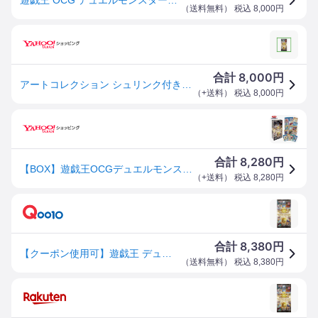
（
送料無料
） 税込
8,000
円
8,000
合計
円
アートコレクション シュリンク付き BOX QUARTER CENTURY ART COLLECTION アーコレ 遊戯王 25周年 OCG KONAMI コナミ 25th 新品未開封
（
+送料
） 税込
8,000
円
8,280
合計
円
【BOX】遊戯王OCGデュエルモンスターズ QUARTER CENTURY ART COLLECTION 1BOX[青眼の白龍/ブラック・マジシャン・ガール/閃刀姫レイ等収録]
（
+送料
） 税込
8,280
円
8,380
合計
円
【クーポン使用可】遊戯王 デュエルモンスターズ QUARTER CENTURY ART COLLECTION アートコレクション
（
送料無料
） 税込
8,380
円